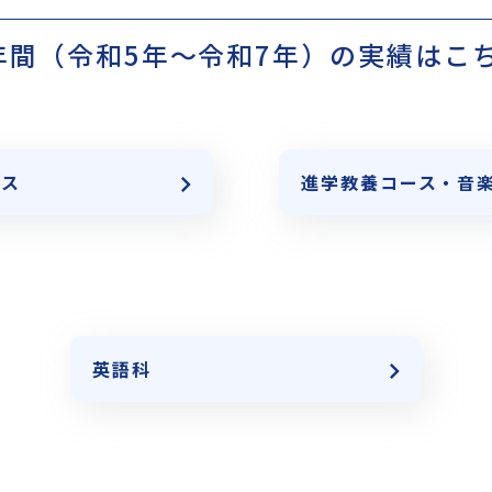
年間（令和5年～令和7年）の実績はこ
ース
進学教養コース・
音
英語科